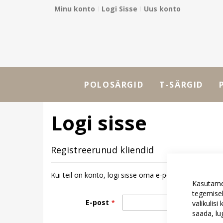
Minu konto
Logi Sisse
Uus konto
Skip
to
Content
POLOSÄRGID
T-SÄRGID
Logi sisse
Registreerunud kliendid
Kui teil on konto, logi sisse oma e-posti aadressiga.
Kasutame
tegemisek
E-post
valikulis
saada, l