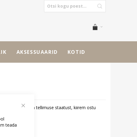
LIK
AKSESSUAARID
KOTID
id - saate jälgida tellimuse staatust, kiirem ostu
Sulge
ool
kem teada