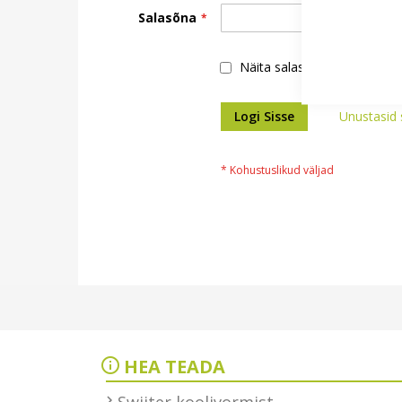
Salasõna
Näita salasõna
Logi Sisse
Unustasid 
HEA TEADA