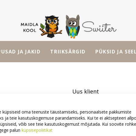
PUSAD JA JAKID
TRIIKSÄRGID
PÜKSID JA SEE
Uus klient
Konto loomisel on mitmeid eelise
 küpsiseid oma teenuste täiustamiseks, personaalsete pakkumiste
vormistamine ja rohkemgi.
s ja teie kasutuskogemuse parandamiseks. Kui te ei aktsepteeri allp
i küpsiseid, võib see teie kasutuskogemust mõjutada. Kui soovite roh
Uus konto
ugege palun
küpsisepoliitikat